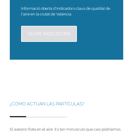
Informació oberta d'indicadors claus de qualitat de
l'aire en la ciutat de València.
VEURE INDICADORS
¿CÓMO ACTÚAN LAS PARTÍCULAS?
El asesino flota en el aire. Es tan minúsculo que casi podríamos