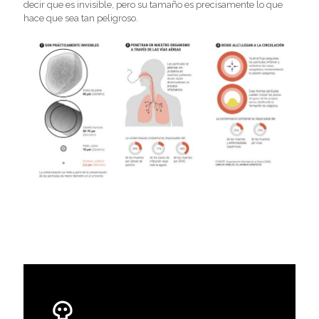
decir que es invisible, pero su tamaño es precisamente lo que
hace que sea tan peligroso.