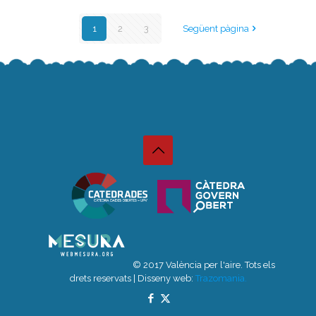
1
2
3
Següent pàgina
© 2017 València per l'aire. Tots els
drets reservats | Disseny web:
Trazomania.